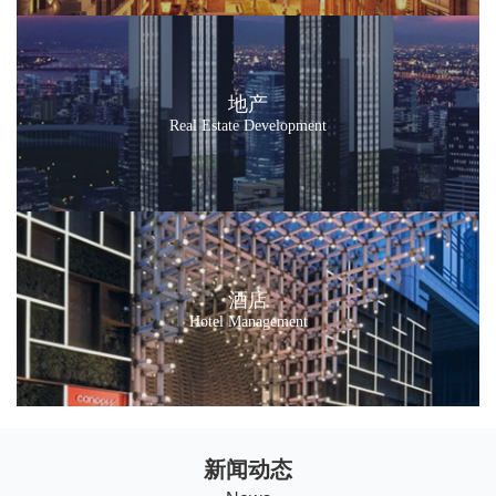
地产
Real Estate Development
酒店
Hotel Management
新闻动态