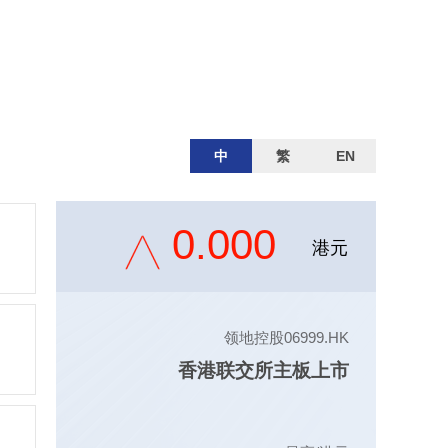
中
繁
EN
0.000
港元
领地控股06999.HK
香港联交所主板上市