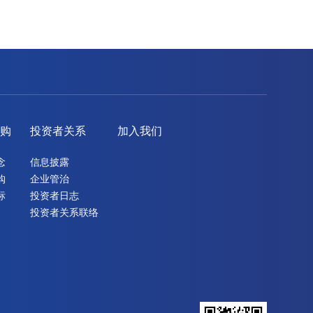
采购
投资者关系
加入我们
念
信息披露
购
企业管治
标
投资者日志
投资者关系联络