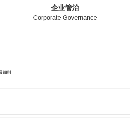
企业管治
Corporate Governance
及细则