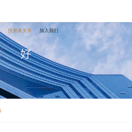
购
投资者关系
加入我们
络