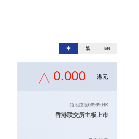
中
繁
EN
0.000
港元
领地控股06999.HK
香港联交所主板上市