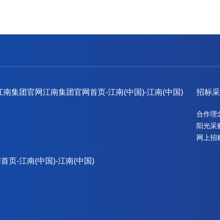
南集团官网江南集团官网首页-江南(中国)-江南(中国)
招标
合作理
阳光采
网上招
-江南(中国)-江南(中国)