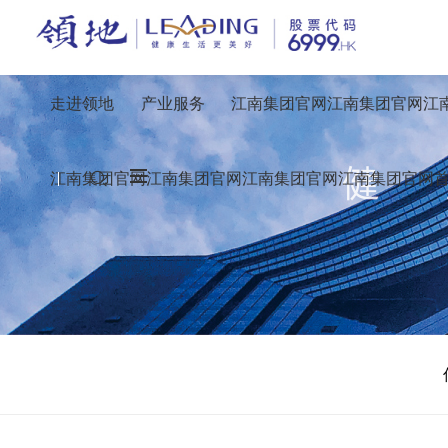
走进领地
产业服务
江南集团官网江南集团官网江南集
江南集团官网江南集团官网江南集团官网江南集团官网首页-